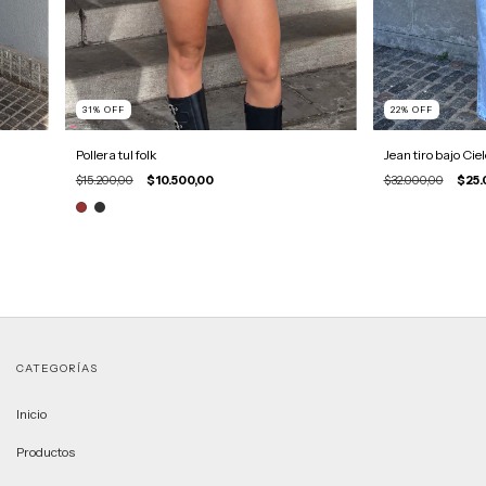
31
%
OFF
22
%
OFF
Pollera tul folk
Jean tiro bajo Ciel
$15.200,00
$10.500,00
$32.000,00
$25.
CATEGORÍAS
Inicio
Productos