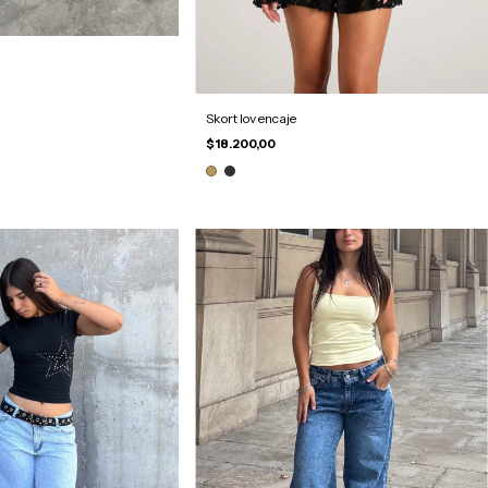
Skort lov encaje
$18.200,00