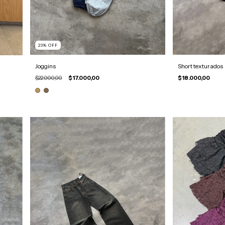
23
%
OFF
Joggins
Short texturados
$22.000,00
$17.000,00
$18.000,00