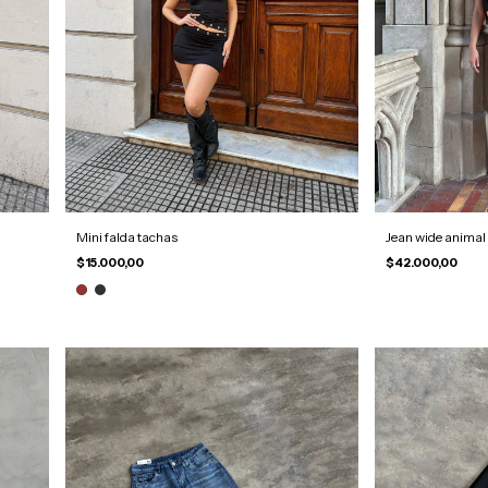
Mini falda tachas
Jean wide animal 
$15.000,00
$42.000,00