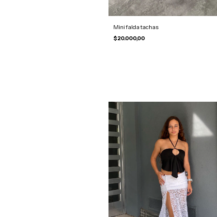
Mini falda tachas
$20.000,00