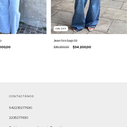
13
%
OFF
o
Jean tiro bajo lili
000,00
$39.200,00
$34.200,00
CONTACTÁNOS
542235277630
2235277630