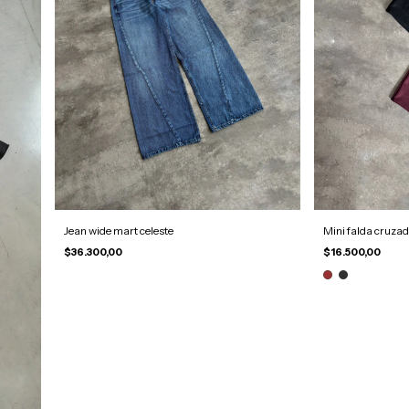
Jean wide mart celeste
Mini falda cruza
$36.300,00
$16.500,00