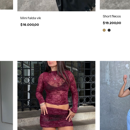
Short flecos
Mini falda vik
$19.200,00
$16.000,00