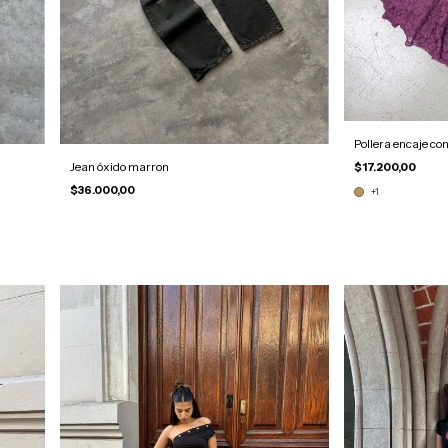
Pollera encaje con
Jean óxido marron
$17.200,00
$36.000,00
+1