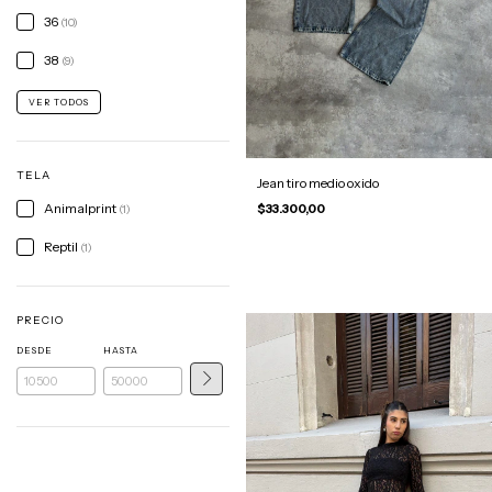
36
(10)
38
(9)
VER TODOS
TELA
Jean tiro medio oxido
Animalprint
$33.300,00
(1)
Reptil
(1)
PRECIO
DESDE
HASTA