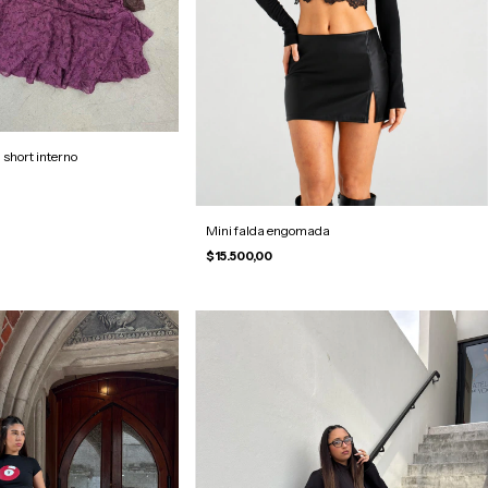
 short interno
Mini falda engomada
$15.500,00