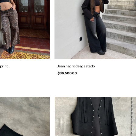
print
Jean negro desgastado
$36.500,00