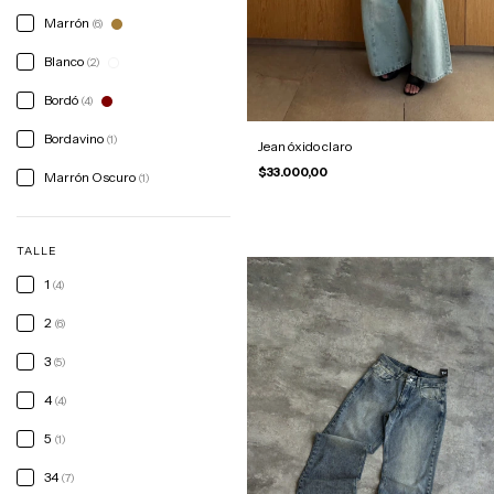
Marrón
(6)
Blanco
(2)
Bordó
(4)
Bordavino
(1)
Jean óxido claro
$33.000,00
Marrón Oscuro
(1)
TALLE
1
(4)
2
(6)
3
(5)
4
(4)
5
(1)
34
(7)