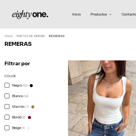
Inicio
Productos
Contact
Inicio
.
PARTES DE ARRIBA
.
REMERAS
REMERAS
Filtrar por
COLOR
Negro
(12)
Blanco
(14)
Marrón
(7)
Bordó
(5)
Beige
(1)