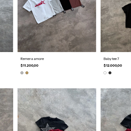
Remera amore
Baby tee 7
$11.200,00
$12.000,00