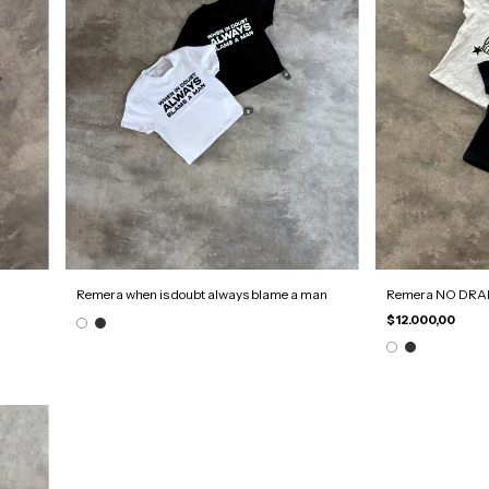
Remera when is doubt always blame a man
Remera NO DR
$12.000,00