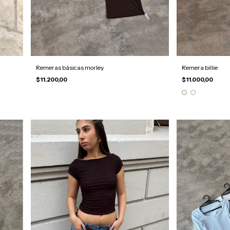
Remeras básicas morley
Remera billie
$11.200,00
$11.000,00