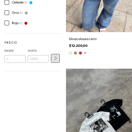
Celeste
(1)
Gris
(1)
Rojo
(1)
Musculosas cami
PRECIO
$12.200,00
DESDE
HASTA
+1