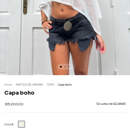
Inicio
.
PARTES DE ARRIBA
.
TOPS
.
Capa boho
Capa boho
$15.200,00
12
cuotas de
$2.249,60
COLOR