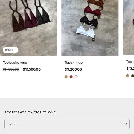
18
%
OFF
Top 
Top buche rena
Tops nikkie
$13.
$14.000,00
$11.500,00
$9.200,00
REGISTRATE EN EIGHTY ONE