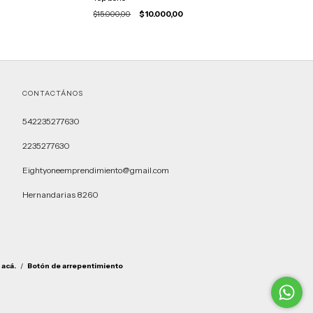
$15.000,00
$10.000,00
CONTACTÁNOS
542235277630
2235277630
Eightyoneemprendimiento@gmail.com
Hernandarias 8260
 acá.
/
Botón de arrepentimiento