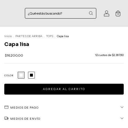
0
Inicio
.
PARTES DE ARRIBA
.
TOPS
.
Capa lisa
Capa lisa
$16.200,00
12
cuotas de
$2.397,60
COLOR
MEDIOS DE PAGO
MEDIOS DE ENVÍO