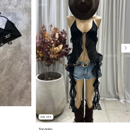
33
%
OFF
Top boho